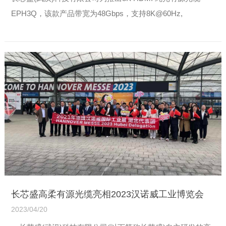
EPH3Q，该款产品带宽为48Gbps，支持8K@60Hz,
4K@144Hz，支持HDCP2.2、/2.3和CEC，其主要特点是接
头部分可以快速拆装(如下图)，可减小施工中穿线管...
【详
情】
长芯盛高柔有源光缆亮相2023汉诺威工业博览会
2023/04/20